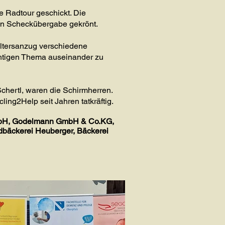
e Radtour geschickt. Die
llen Scheckübergabe gekrönt.
Altersanzug verschiedene
chtigen Thema auseinander zu
chertl, waren die Schirmherren.
ing2Help seit Jahren tatkräftig.
GmbH, Godelmann GmbH & Co.KG,
ndbäckerei Heuberger, Bäckerei