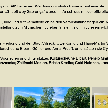
g und Alt“ bei einem Weißwurst-Frühstück wieder auf eine klein
k von „Ghupft wey Gsprunga“ wurde im Anschluss mit der offizie
 „Jung und Alt“ vermittelte an beiden Veranstaltungstagen ein 
tellung zum Mitmachen lud ebenfalls ein, sich mit diesem wi
 Freihung und der Stadt Vilseck, Uwe König und Hans-Martin S
rscheune Elbart, Günter und Anna Preuß, unterstützen sie Cycl
 Sponsoren und Unterstützer:
Kulturscheune Elbart, Pensio 
zcenter, Zeitfracht Medien, Edeka Kredler, Café Heldrich, La
r