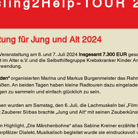
cling2Help-TOUR 
tung für Jung und Alt 2024
Veranstaltung am 6. und 7. Juli 2024
insgesamt 7.300 EUR
gesa
im Alter e.V. und die Selbsthilfegruppe Krebskranker Kinder A
Zuwendung.
nden“
organisierten Marina und Markus Burgenmeister das Ra
rüßen. An beiden Tagen haben kleine Radtouren dazu eingelade
en zu sammeln und einfach glücklich zu sein.
wurden am Samstag, den 6. Juli, die Lachmuskeln bei „Film ab!
 Zauberer Sirbas brachte „Jung und Alt“ mit seinen Zauberkün
n Highlight.
„
Die Märchenbohne“
alias Sabine Kreiner erzählte
fälzer Dialekt. Musikalisch begleitet wurde sie eindrucksvoll 